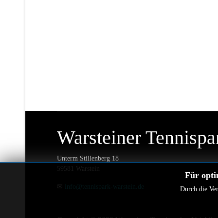
Warsteiner Tennispa
Unterm Stillenberg 18
59581 Warstein
Für opti
✉
info@tennispark-warstein.de
Durch die Ver