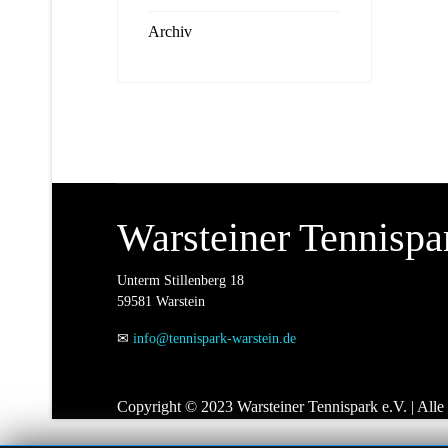
Archiv
Warsteiner Tennispa
Unterm Stillenberg 18
59581 Warstein
✉
info@tennispark-warstein.de
Copyright © 2023 Warsteiner Tennispark e.V. | Alle