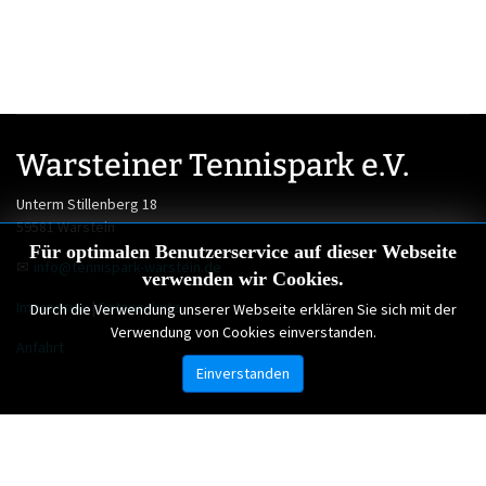
Warsteiner Tennispark e.V.
Unterm Stillenberg 18
59581 Warstein
Für optimalen Benutzerservice auf dieser Webseite
✉
info@tennispark-warstein.de
verwenden wir Cookies.
Impressum
|
Datenschutz
Durch die Verwendung unserer Webseite erklären Sie sich mit der
Verwendung von Cookies einverstanden.
Anfahrt
Einverstanden
Copyright © 2023 Warsteiner Tennispark e.V. | Alle Rechte