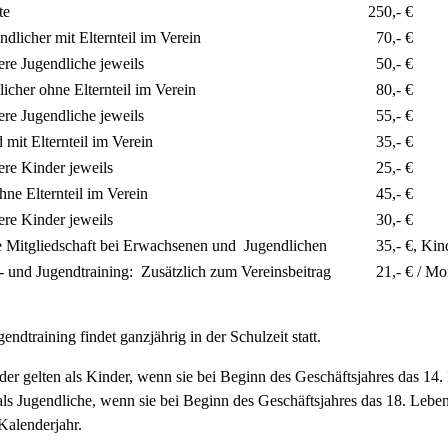
te
250,- €
ndlicher mit Elternteil im Verein
70,- €
e Jugendliche jeweils
50,- €
icher ohne Elternteil im Verein
80,- €
e Jugendliche jeweils
55,- €
 mit Elternteil im Verein
35,- €
e Kinder jeweils
25,- €
hne Elternteil im Verein
45,- €
e Kinder jeweils
30,- €
e Mitgliedschaft bei Erwachsenen und Jugendlichen
35,- €, Kind
- und Jugendtraining: Zusätzlich zum Vereinsbeitrag
21,- € / Mo
endtraining findet ganzjährig in der Schulzeit statt.
der gelten als Kinder, wenn sie bei Beginn des Geschäftsjahres das 14.
als Jugendliche, wenn sie bei Beginn des Geschäftsjahres das 18. Lebe
 Kalenderjahr.