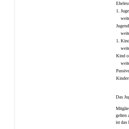
Eheleu
1. Juge
weiter
Jugendl
weiter
1. Kind
weiter
Kind o
weiter
Passiv
Kinder
Das Jug
Mitglie
gelten 
ist das