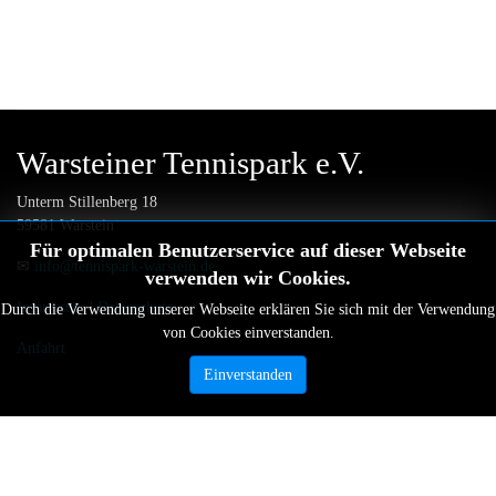
Warsteiner Tennispark e.V.
Unterm Stillenberg 18
59581 Warstein
Für optimalen Benutzerservice auf dieser Webseite
✉
info@tennispark-warstein.de
verwenden wir Cookies.
Impressum
|
Datenschutz
Durch die Verwendung unserer Webseite erklären Sie sich mit der Verwendung
von Cookies einverstanden.
Anfahrt
Einverstanden
Copyright © 2023 Warsteiner Tennispark e.V. | Alle Rechte
vorbehalten!