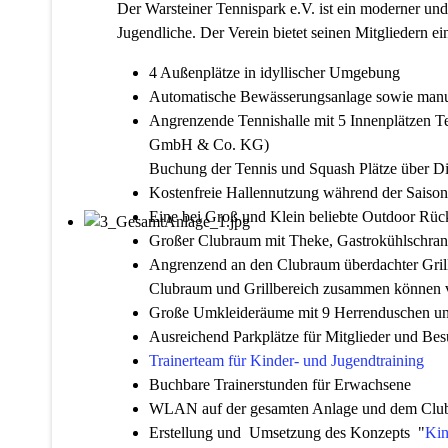
Der Warsteiner Tennispark e.V. ist ein moderner un
Jugendliche. Der Verein bietet seinen Mitgliedern 
4 Außenplätze in idyllischer Umgebung
Automatische Bewässerungsanlage sowie manu
Angrenzende Tennishalle mit 5 Innenplätzen Te
GmbH & Co. KG)
Buchung der Tennis und Squash Plätze über Di
Kostenfreie Hallennutzung während der Saison,
Eine bei Groß und Klein beliebte Outdoor Rü
Großer Clubraum mit Theke, Gastrokühlschrank,
Angrenzend an den Clubraum überdachter Grill
Clubraum und Grillbereich zusammen können vo
Große Umkleideräume mit 9 Herrenduschen 
Ausreichend Parkplätze für Mitglieder und Bes
Trainerteam für Kinder- und Jugendtraining
Buchbare Trainerstunden für Erwachsene
WLAN auf der gesamten Anlage und dem Clubr
Erstellung und Umsetzung des Konzepts "
Kin