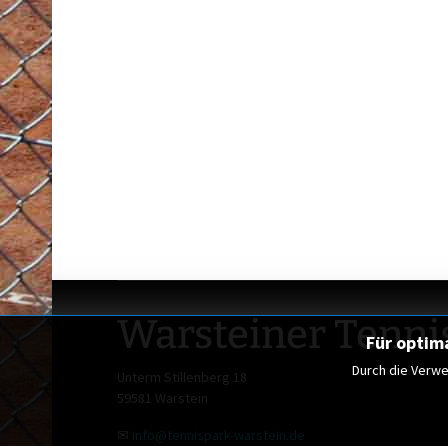
Warsteiner Tennis
Für optim
Durch die Verwe
Unterm Stillenberg 18
59581 Warstein
✉
info@tennispark-warstein.de